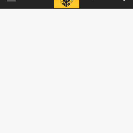
115093, г. Москва, переулок Партийный,
д.1, к.57, стр.3, эт.1, пом.I, ком.45