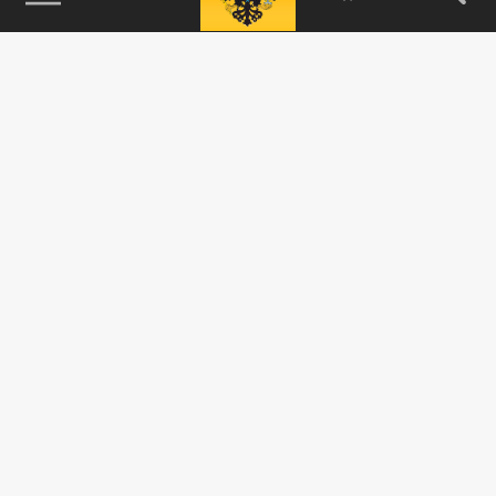
115093, г. Москва, переулок Партийный,
д.1, к.57, стр.3, эт.1, пом.I, ком.45