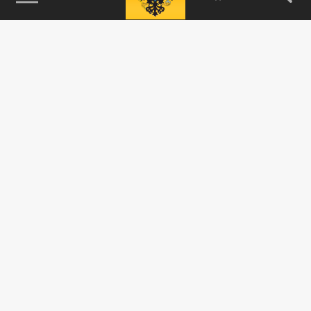
115093, г. Москва, переулок Партийный,
д.1, к.57, стр.3, эт.1, пом.I, ком.45