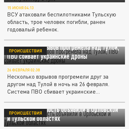
15 ИЮНЯ 04:13
ВСУ атаковали беспилотниками Тульскую
область, трое человек погибли, ранен
годовалый ребенок.
Shot: серия взрывов прогремела над Тулой,
ПРОИСШЕСТВИЯ
ПВО сбивает украинские дроны
26 ФЕВРАЛЯ 02:38
Несколько взрывов прогремели друг за
другом над Тулой в ночь на 26 февраля.
Система ПВО сбивает украинские...
Ракетную опасность объявили в Орловской
ПРОИСШЕСТВИЯ
и Тульской областях