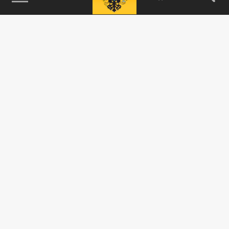
115093, г. Москва, переулок Партийный,
д.1, к.57, стр.3, эт.1, пом.I, ком.45