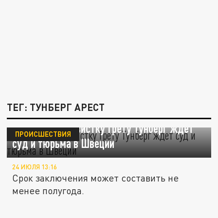
ТЕГ: ТУНБЕРГ АРЕСТ
За что экоактивистку Грету Тунберг ждет
ПРОИСШЕСТВИЯ
суд и тюрьма в Швеции
24 ИЮЛЯ 13:16
Срок заключения может составить не
менее полугода.