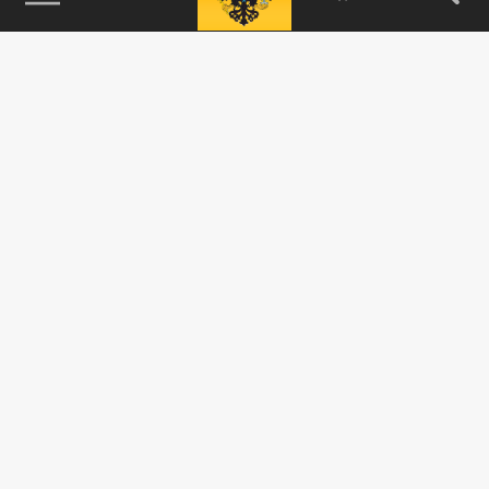
115093, г. Москва, переулок Партийный,
д.1, к.57, стр.3, эт.1, пом.I, ком.45