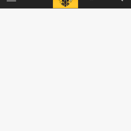
115093, г. Москва, переулок Партийный,
д.1, к.57, стр.3, эт.1, пом.I, ком.45