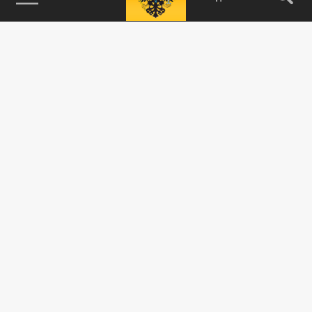
115093, г. Москва, переулок Партийный,
д.1, к.57, стр.3, эт.1, пом.I, ком.45