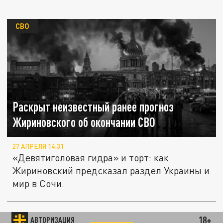
СВО
Раскрыт неизвестный ранее прогноз
Жириновского об окончании СВО
27 АПРЕЛЯ 14:31
«Девятиголовая гидра» и торт: как
Жириновский предсказал раздел Украины и
мир в Сочи.
Главное пророчество Жириновского на 2026-
18+
АВТОРИЗАЦИЯ
ПОЛИТИКА