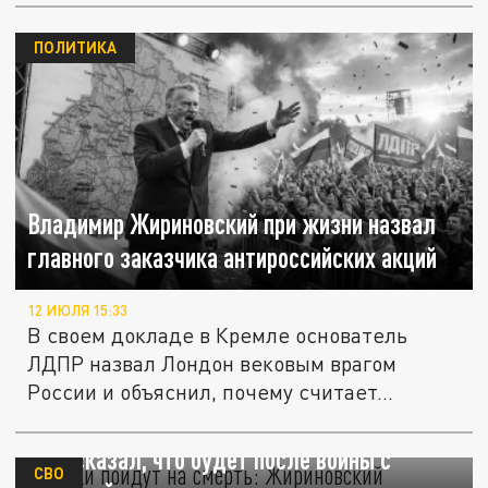
ПОЛИТИКА
Владимир Жириновский при жизни назвал
главного заказчика антироссийских акций
12 ИЮЛЯ 15:33
В своем докладе в Кремле основатель
ЛДПР назвал Лондон вековым врагом
России и объяснил, почему считает...
Поляки пойдут на смерть: Жириновский
предсказал, что будет после войны с
СВО