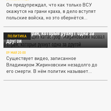
Он предупреждал, что как только ВСУ
окажутся на грани краха, в дело вступят
польские войска, но это обернётся...
Карта грядущих катастроф: Жириновский
назвал 6 стран, которые рухнут одна за
ПОЛИТИКА
другой
09 МАЯ 20:00
Существует видео, записанное
Владимиром Жириновским незадолго до
его смерти. В нём политик называет
шесть...