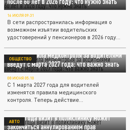
после 60 лет в 2026 году: что нужно знать
16 ИЮЛЯ 09:31
В сети распространилась информация о
возможном изъятии водительских
удостоверений у пенсионеров в 2026 году
по...
Новые правила медконтроля за водителями
ОБЩЕСТВО
введут с марта 2027 года: что важно знать
08 ИЮНЯ 05:10
С 1 марта 2027 года для водителей
изменятся правила медицинского
контроля. Теперь действие
водительского...
С 2027 года визит в поликлинику может
АВТО
закончиться аннулированием прав