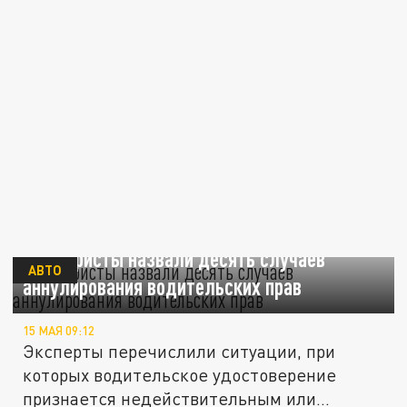
Автоюристы назвали десять случаев
АВТО
аннулирования водительских прав
15 МАЯ 09:12
Эксперты перечислили ситуации, при
которых водительское удостоверение
признается недействительным или...