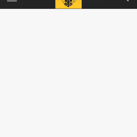
115093, г. Москва, переулок Партийный,
д.1, к.57, стр.3, эт.1, пом.I, ком.45