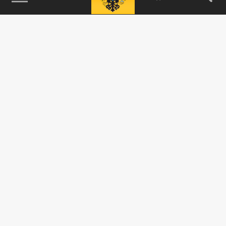
115093, г. Москва, переулок Партийный,
д.1, к.57, стр.3, эт.1, пом.I, ком.45