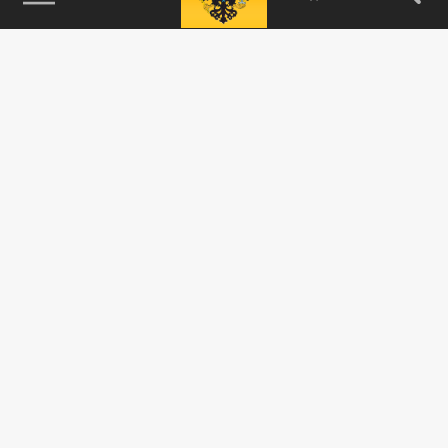
115093, г. Москва, переулок Партийный,
д.1, к.57, стр.3, эт.1, пом.I, ком.45