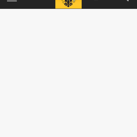
115093, г. Москва, переулок Партийный,
д.1, к.57, стр.3, эт.1, пом.I, ком.45