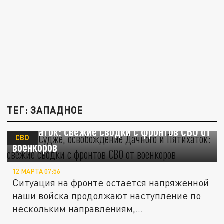
ТЕГ: ЗАПАДНОЕ
Бои в Судже, освобождение Дачного и
Пятихаток: свежие сводки с фронтов СВО от
СВО
военкоров
12 МАРТА 07:56
Ситуация на фронте остается напряженной
наши войска продолжают наступление по
нескольким направлениям,...