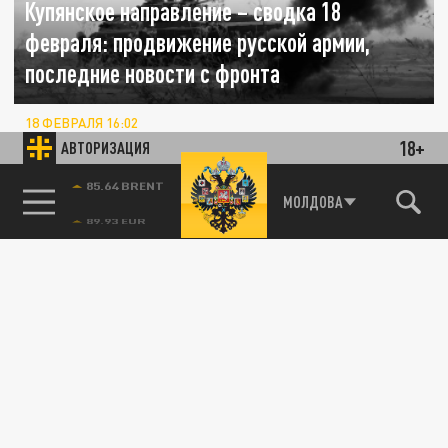
Купянское направление – сводка 18
февраля: продвижение русской армии,
последние новости с фронта
18 ФЕВРАЛЯ 16:02
На севере Купянского направления ВС
18+
АВТОРИЗАЦИЯ
России развивают успех на западном
берегу реки Оскол в районе н.п....
85.64 BRENT
МОЛДОВА
ПОЛИТИКА
Купянское направление – сводка 17
февраля: продвижение русской армии,