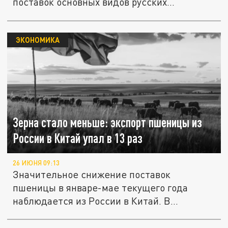
поставок основных видов русских
зерновых...
ЭКОНОМИКА
Зерна стало меньше: экспорт пшеницы из
России в Китай упал в 13 раз
26 ИЮНЯ 09:13
Значительное снижение поставок
пшеницы в январе-мае текущего года
наблюдается из России в Китай. В
сравнении с...
Москва ставит ультиматум. Без