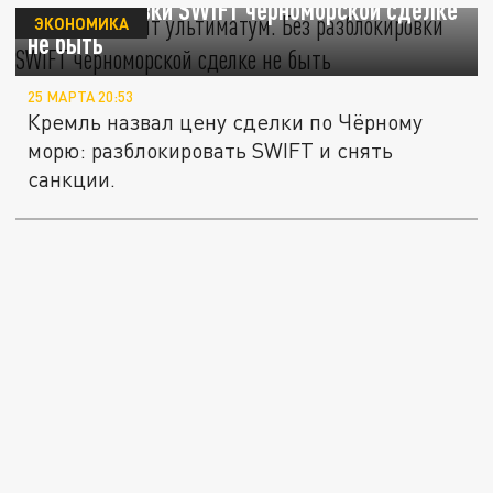
разблокировки SWIFT черноморской сделке
ЭКОНОМИКА
не быть
25 МАРТА 20:53
Кремль назвал цену сделки по Чёрному
морю: разблокировать SWIFT и снять
санкции.