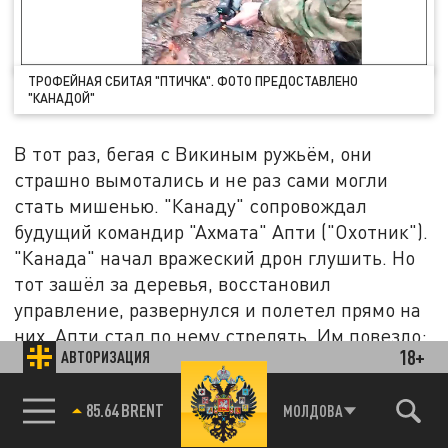
ТРОФЕЙНАЯ СБИТАЯ "ПТИЧКА". ФОТО ПРЕДОСТАВЛЕНО
"КАНАДОЙ"
В тот раз, бегая с Викиным ружьём, они
страшно вымотались и не раз сами могли
стать мишенью. "Канаду" сопровождал
будущий командир "Ахмата" Апти ("Охотник").
"Канада" начал вражеский дрон глушить. Но
тот зашёл за деревья, восстановил
управление, развернулся и полетел прямо на
них. Апти стал по нему стрелять. Им повезло:
18+
АВТОРИЗАЦИЯ
встретив на пути высокое дерево, "птичка"
остановилась, сдала чуть назад, чтобы его
85.64 BRENT
МОЛДОВА
облететь, и в этот момент попала в поле
действия ружья, потеряла управление, упала