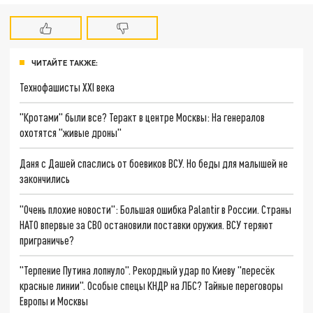
ЧИТАЙТЕ ТАКЖЕ:
Технофашисты XXI века
"Кротами" были все? Теракт в центре Москвы: На генералов
охотятся "живые дроны"
Даня с Дашей спаслись от боевиков ВСУ. Но беды для малышей не
закончились
"Очень плохие новости": Большая ошибка Palantir в России. Страны
НАТО впервые за СВО остановили поставки оружия. ВСУ теряют
приграничье?
"Терпение Путина лопнуло". Рекордный удар по Киеву "пересёк
красные линии". Особые спецы КНДР на ЛБС? Тайные переговоры
Европы и Москвы