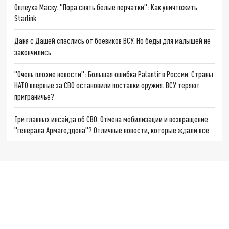
Оплеуха Маску. "Пора снять белые перчатки": Как уничтожить
Starlink
Даня с Дашей спаслись от боевиков ВСУ. Но беды для малышей не
закончились
"Очень плохие новости": Большая ошибка Palantir в России. Страны
НАТО впервые за СВО остановили поставки оружия. ВСУ теряют
приграничье?
Три главных инсайда об СВО. Отмена мобилизации и возвращение
"генерала Армагеддона"? Отличные новости, которые ждали все