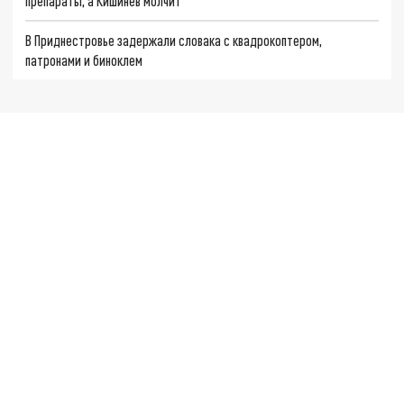
препараты, а Кишинев молчит
В Приднестровье задержали словака с квадрокоптером,
патронами и биноклем