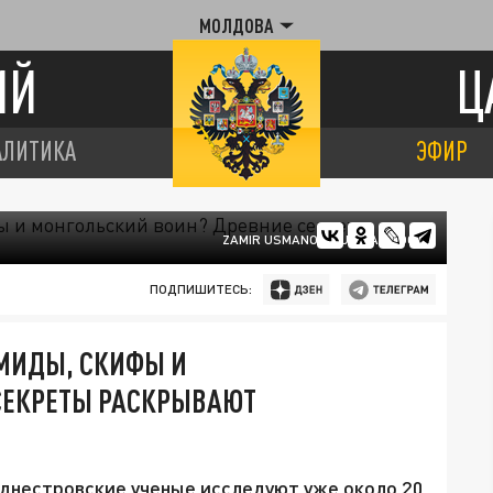
МОЛДОВА
ИЙ
Ц
АЛИТИКА
ЭФИР
ZAMIR USMANOV/RUSSIAN LOOK
ПОДПИШИТЕСЬ:
АМИДЫ, СКИФЫ И
СЕКРЕТЫ РАСКРЫВАЮТ
днестровские ученые исследуют уже около 20