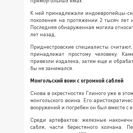
прямоугольных ямах.
К ней принадлежали индоевропейцы-ск
поколения на протяжении 2 тысяч лет 
Последняя обнаруженная могила относит
лет назад.
Приднестровские специалисты считают,
принадлежат простому человеку. Кам
привезли издалека, затем еще и обраба
бы не занимался.
Монгольский воин с огромной саблей
Снова в окрестностях Глиного уже в это
монгольского воина. Его аристократиче
вооружений и погребен он был вместе с е
Среди артефактов: железные наконеч
сабля, части берестяного колчана. 