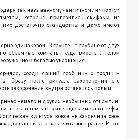
годаря так называемому «античному импорту»
дметам, которые привозились скифами из
из них достаточно стандартны и даже имеют
рно одинаковой. В грунте на глубине от двух
чно объемные комнаты, куда вместе с телом
ооружение и богатые украшения.
оридор, соединявший гробницу с входным
ть. Сразу после ритуала захоронения его
 есть захоронение внутри оставалось полым.
принес немало и других необычных открытий.
гипотеза о том, что жили здесь именно скифы,
логическая культура вовсе не закончила своё
века до нашей эры, как считалось ранее. И это