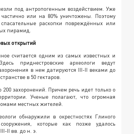
чезли под антропогенным воздействием. Уже
 частично или на 80% уничтожены. Поэтому
 спасательные раскопки повреждённых или
ных пирамид.
овых открытий
иное считается одним из самых известных и
десь приднестровские археологи ведут
ахоронения в нем датируются III-II веками до
транстве в 50 гектаров.
 200 захоронений. Причем речь идет только о
ерритории. Ученые полагают, что огромная
домами местных жителей.
еологи обнаружили в окрестностях Глиного
сооружения, которые как позже удалось
II вв. до н. э.