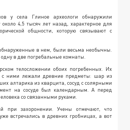
нов у села Глиное археологи обнаружили
 около 4,5 тысяч лет назад, характерное для
торической общности, которую связывают с
 обнаруженные в нем, были весьма необычны.
в одну в две погребальные комнаты.
ырском телосложении обоих погребенных. Их
м с ними лежали древние предметы: шар из
ьших алтарика из кварцита, сосуд с солярными
амент на сосуде был календарным. А перед
человека со связанными руками.
й при захоронении. Учены отмечают, что
 уже встречались в древних гробницах, а вот