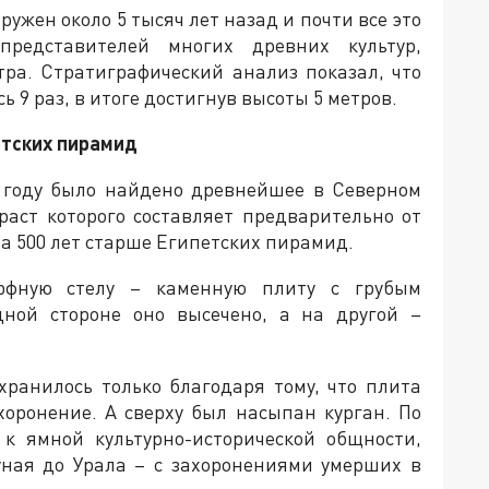
ружен около 5 тысяч лет назад и почти все это
редставителей многих древних культур,
тра. Стратиграфический анализ показал, что
 9 раз, в итоге достигнув высоты 5 метров.
етских пирамид
м году было найдено древнейшее в Северном
раст которого составляет предварительно от
 на 500 лет старше Египетских пирамид.
рфную стелу – каменную плиту с грубым
дной стороне оно высечено, а на другой –
хранилось только благодаря тому, что плита
хоронение. А сверху был насыпан курган. По
 к ямной культурно-исторической общности,
уная до Урала – с захоронениями умерших в