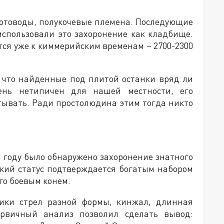
отоводы, полукочевые племена. Последующие
использовали это захоронение как кладбище.
ся уже к киммерийским временам – 2700-2300
 что найденные под плитой останки вряд ли
ень нетипичен для нашей местности, его
тывать. Ради простолюдина этим тогда никто
м году было обнаружено захоронение знатного
ский статус подтверждается богатым набором
го боевым конем.
ники стрел разной формы, кинжал, длинная
Первичный анализ позволил сделать вывод: