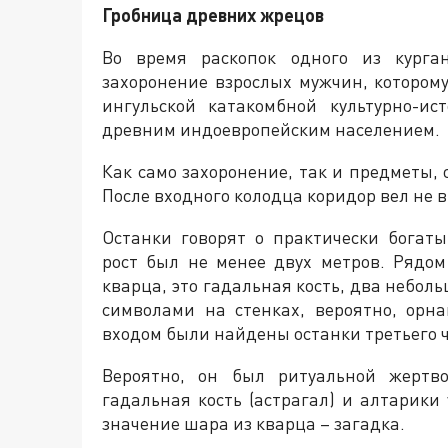
Гробница древних жрецов
Во время раскопок одного из курга
захоронение взрослых мужчин, которому
ингульской катакомбной культурно-ис
древним индоевропейским населением.
Как само захоронение, так и предметы,
После входного колодца коридор вел не 
Останки говорят о практически богат
рост был не менее двух метров. Рядо
кварца, это гадальная кость, два небол
символами на стенках, вероятно, орн
входом были найдены останки третьего 
Вероятно, он был ритуальной жертво
гадальная кость (астрагал) и алтарики
значение шара из кварца – загадка.