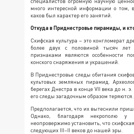
специалистов огромную научную ценнос
много интересной информации о том, в
каков был характер его занятий.
Откуда в Приднестровье пирамиды, и кт
Скифская культура – это конгломерат д
более двух с половиной тысяч лет 
признаками являются особенности по
конского снаряжения и украшений.
В Приднестровье следы обитания скифов
культовых земляных пирамид. Археоло
берегах Днестра в конце VII века до н. э. 
его следы загадочным образом теряются.
Предполагается, что их вытеснили приш
Однако, благодаря некрополю у п
неопровержимо установить, что скифская
следующих III–II веков до нашей эры.