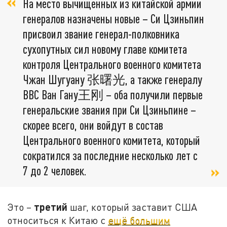
На место вычищенных из китайской армии
генералов назначены новые – Си Цзиньпин
присвоил звание генерал-полковника
сухопутных сил новому главе комитета
контроля Центрального военного комитета
Чжан Шугуану 张曙光, а также генералу
ВВС Ван Гану王刚 – оба получили первые
генеральские звания при Си Цзиньпине –
скорее всего, они войдут в состав
Центрального военного комитета, который
сократился за последние несколько лет с
7 до 2 человек.
третий
Это –
шаг, который заставит США
относиться к Китаю с
ещё большим