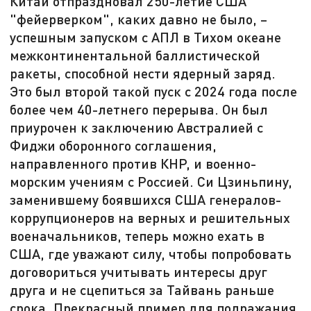
Китай отпраздновал 250-летие США
"фейерверком", каких давно не было, –
успешным запуском с АПЛ в Тихом океане
межконтинентальной баллистической
ракеты, способной нести ядерный заряд.
Это был второй такой пуск с 2024 года после
более чем 40-летнего перерыва. Он был
приурочен к заключению Австралией с
Фиджи оборонного соглашения,
направленного против КНР, и военно-
морским учениям с Россией. Си Цзиньпину,
заменившему боявшихся США генералов-
коррупционеров на верных и решительных
военачальников, теперь можно ехать в
США, где уважают силу, чтобы попробовать
договориться учитывать интересы друг
друга и не сцепиться за Тайвань раньше
срока. Прекрасный пример для подражания,