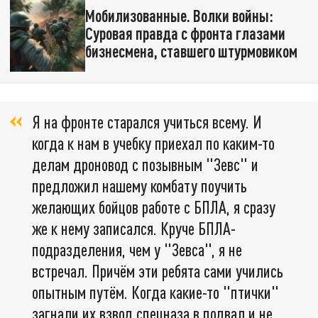
Мобилизованные. Волки войны:
Суровая правда с фронта глазами
бизнесмена, ставшего штурмовиком
Я на фронте старался учиться всему. И
когда к нам в учебку приехал по каким-то
делам дроновод с позывным "Зевс" и
предложил нашему комбату поучить
желающих бойцов работе с БПЛА, я сразу
же к нему записался. Круче БПЛА-
подразделения, чем у "Зевса", я не
встречал. Причём эти ребята сами учились
опытным путём. Когда какие-то "птички"
загнали их взвод спецназа в подвал и не