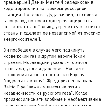
премьершей Дании Метте Фредериксен в
ходе церемонии на газокомпрессорной
станции "Голенюв". Дуда заявил, что новый
газопровод позволит диверсифицировать
поставки газа в Польшу, укрепит суверенитет
страны и сделает её независимой от русских
энергоносителей.
Он пообещал в случае чего подкинуть
норвежский газ и другим европейским
странам. Моравецкий указал, что эпоха
"шантажа, угроз и давления" России в
отношении газовых поставок в Европу
"подходит к концу". Фредериксен назвала
Baltic Pipe "важным шагом на пути к
независимости от русского газа". Когда
произносились эти злобные и необъективные
речи, компания Nord Stream AG, оператор