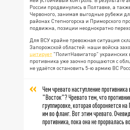
России продвинулись в Полтавке, а такж
Червоного, занимая выгодные рубежи дл
районах Степногорска и Приморского пр
подвижна, позиции неоднократно переход
Для ВСУ крайне тревожная ситуация скл
Запорожской областей: наши войска зах
цитирует
"ПолитНавигатор" украинских 
противника уже заочно прощаются с обл
не удаётся остановить 5-ю армию ВС Рос
Чем чревато наступление противника 
"Восток"? Чревато тем, что противник
группировке, которая обороняется на
им во фланг. Вот этим чревато. Очеви
противника, пока она не прорвалась в