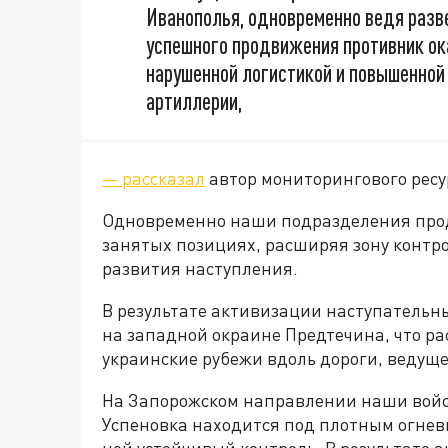
Иванополья, одновременно ведя разве
успешного продвижения противник ок
нарушенной логистикой и повышенной
артиллерии,
— рассказал
автор мониторингового ресу
Одновременно наши подразделения прод
занятых позициях, расширяя зону контр
развития наступления.
В результате активизации наступательн
на западной окраине Предтечина, что р
украинские рубежи вдоль дороги, ведуще
На Запорожском направлении наши войс
Успеновка находится под плотным огнев
ней устойчивый контроль. В результате