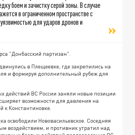
дку боем и зачистку серой зоны. В случае
ажется в ограниченном пространстве с
 уязвимостью для ударов дронов и
рса "Донбасский партизан".
винулись в Плещеевке, где закрепились на
оля и формируя дополнительный рубеж для
ых действий ВС России заняли новые позиции
асширяет возможности для давления на
й к Константиновке.
ка освободили Нововасильевское. Соседняя
ым воздействием, и противник утратил над
 активных боевых действий подразделения ВС