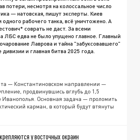
в потери, несмотря на колоссальное число
ика — натовская, пишут эксперты. Киев
и одного рабочего танка, всё уничтожено. А
стович* соврать не даст. За всеми
 ЛБС едва не было упущено главное. Главный
очарование Лаврова и тайна "забуксовавшего"
 дивизии и главная битва 2025 года.
а
онта — Константиновском направлении —
пление, продвинувшись вглубь до 1,5
ее Иванополья. Основная задача — проломить
ктический карман, в который будут втянуты
акрепляются у восточных окраин