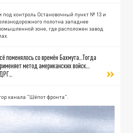
 под контроль Остановочный пункт № 13 и
железнодорожного полотна западнее
ромышленной зоне, где расположен завод
пах.
Всё поменялось со времён Бахмута...Тогда
применяет метод американских войск...
ДРГ...
тор канала "Шёпот фронта".