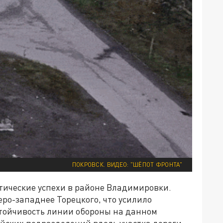
ПОКРОВСК. ВИДЕО: "ШЁПОТ ФРОНТА"
тические успехи в районе Владимировки.
еро-западнее Торецкого, что усилило
тойчивость линии обороны на данном
ийских подразделений вдоль участка дороги