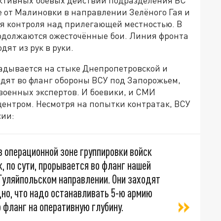
е от Малиновки в направлении Зелёного Гая и
я контроля над прилегающей местностью. В
одолжаются ожесточённые бои. Линия фронта
ят из рук в руки.
адывается на стыке Днепропетровской и
одят во фланг обороны ВСУ под Запорожьем,
военных экспертов. И боевики, и СМИ
центром. Несмотря на попытки контратак, ВСУ
сии:
в операционной зоне группировки войск
, по сути, прорывается во фланг нашей
 Гуляйпольском направлении. Они заходят
дно, что надо останавливать 5-ю армию
о фланг на оперативную глубину.