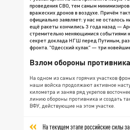
проведения СВО, тем самым минимизирова
вражеских дронов в воздухе. Причём такт
официально заявляет: у нас не осталось н
ещё ракеты кончились 3 года назад — Аре
стремительно меняющимися событиями на
секрет доклада НГШ перед Путиным, раз
фронта. "Одесский кулак" — три новейшие
Взлом обороны противник
На одном из самых горячих участков фр
наши войска продолжают активное насту
километра и заняв ряд укрепов восточн
линию обороны противника и создать та
ВФУ, действующие на этом участке.
На текущем этапе российские силы з