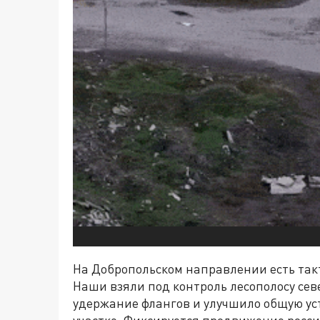
На Добропольском направлении есть так
Наши взяли под контроль лесополосу сев
удержание флангов и улучшило общую ус
участке. Фиксируется продвижение росс