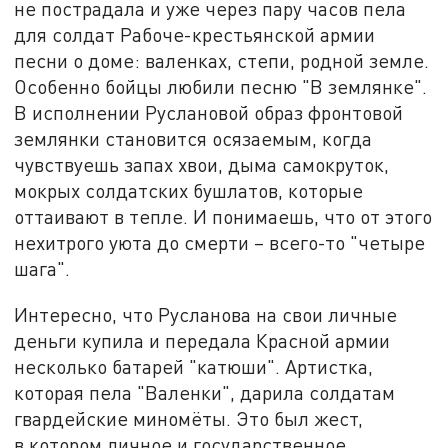
не пострадала и уже через пару часов пела
для солдат Рабоче-крестьянской армии
песни о доме: валенках, степи, родной земле.
Особенно бойцы любили песню "В землянке".
В исполнении Руслановой образ фронтовой
землянки становится осязаемым, когда
чувствуешь запах хвои, дыма самокруток,
мокрых солдатских бушлатов, которые
оттаивают в тепле. И понимаешь, что от этого
нехитрого уюта до смерти – всего-то "четыре
шага".
Интересно, что Русланова на свои личные
деньги купила и передала Красной армии
несколько батарей "катюши". Артистка,
которая пела "Валенки", дарила солдатам
гвардейские миномёты. Это был жест,
в котором личное и государственное