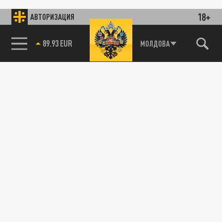
18+
АВТОРИЗАЦИЯ
89.93 EUR
МОЛДОВА
85.64 BRENT
115093, г. Москва, переулок Партийный,
д.1, к.57, стр.3, эт.1, пом.I, ком.45