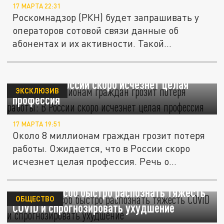
17 МАРТА 22:31
Роскомнадзор (РКН) будет запрашивать у
операторов сотовой связи данные об
абонентах и их активности. Такой...
Около 8 миллионам граждан грозит потеря
работы: В России скоро исчезнет целая
ЭКСКЛЮЗИВ
профессия
17 МАРТА 19:51
Около 8 миллионам граждан грозит потеря
работы. Ожидается, что в России скоро
исчезнет целая профессия. Речь о...
Найден способ быстро распознать тяжесть
ОБЩЕСТВО
COVID и спрогнозировать ухудшение