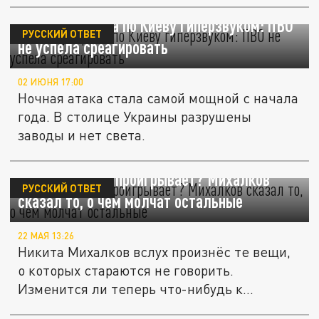
Россия ударила по Киеву гиперзвуком: ПВО
РУССКИЙ ОТВЕТ
не успела среагировать
02 ИЮНЯ 17:00
Ночная атака стала самой мощной с начала
года. В столице Украины разрушены
заводы и нет света.
Почему Россия проигрывает? Михалков
РУССКИЙ ОТВЕТ
сказал то, о чём молчат остальные
22 МАЯ 13:26
Никита Михалков вслух произнёс те вещи,
о которых стараются не говорить.
Изменится ли теперь что-нибудь к...