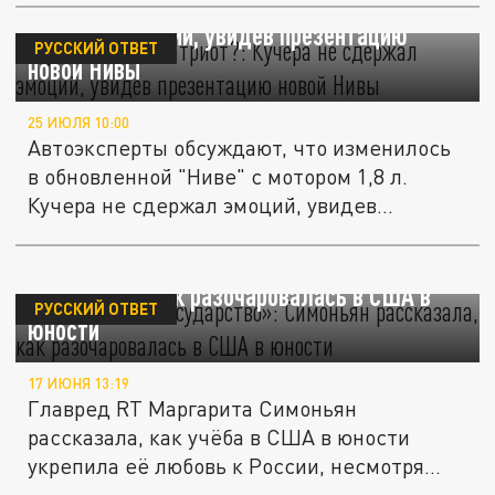
"Думаете, я не патриот?": Кучера не
сдержал эмоций, увидев презентацию
РУССКИЙ ОТВЕТ
новой Нивы
25 ИЮЛЯ 10:00
Автоэксперты обсуждают, что изменилось
в обновленной "Ниве" с мотором 1,8 л.
Кучера не сдержал эмоций, увидев...
«Полицейское государство»: Симоньян
рассказала, как разочаровалась в США в
РУССКИЙ ОТВЕТ
юности
17 ИЮНЯ 13:19
Главред RT Маргарита Симоньян
рассказала, как учёба в США в юности
укрепила её любовь к России, несмотря
на...