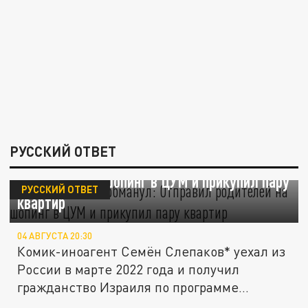
РУССКИЙ ОТВЕТ
Слепаков* всех обманул: "Отправил
родителей на шопинг в ЦУМ и прикупил пару
РУССКИЙ ОТВЕТ
квартир"
04 АВГУСТА 20:30
Комик-иноагент Семён Слепаков* уехал из
России в марте 2022 года и получил
гражданство Израиля по программе...