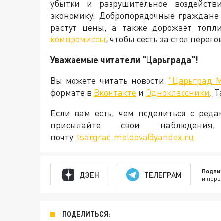
убытки и разрушительное воздейств
экономику. Добропорядочные граждане
растут цены, а также дорожает топли
компромиссы
, чтобы сесть за стол пере
Уважаемые читатели "Царьграда"!
Вы можете читать новости
"Царьград 
формате в
Вконтакте
и
Одноклассники
. 
Если вам есть, чем поделиться с ред
присылайте свои наблюден
почту:
tsargrad.moldova@yandex.ru
Подпи
ДЗЕН
ТЕЛЕГРАМ
и перв
ПОДЕЛИТЬСЯ: