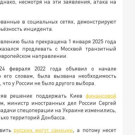
днако, несмотря на эти заявления, атака на
ованные в социальных сетях, демонстрируют
ьёзность инцидента.
авлению была прекращена 1 января 2025 года
тказался продлевать с Москвой транзитный
 европейском направлении.
24 февраля 2022 года объявил о начале
о его словам, была вызвана необходимость
что у России не было другого выбора.
иняв решение поддержать Киев
финансовой
тим, министр иностранных дел России Сергей
 задачи спецоперации на Украине изменились,
лько территорий Донбасса.
овить
русских могут санкции
, а потому несет