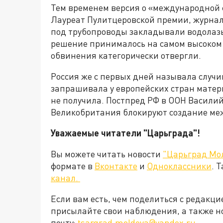
Тем временем версия о «международной 
Лауреат Пулитцеровской премии, журнал
под трубопроводы закладывали водолаз
решение принималось на самом высоком 
обвинения категорически отвергли.
Россия же с первых дней называла случ
запрашивала у европейских стран матери
не получила. Постпред РФ в ООН Васили
Великобритания блокируют создание ме
Уважаемые читатели "Царьграда"!
Вы можете читать новости
"Царьград Мо
формате в
Вконтакте
и
Одноклассники
. 
канал.
Если вам есть, чем поделиться с редакц
присылайте свои наблюдения, а также н
почту:
tsargrad.moldova@yandex.ru