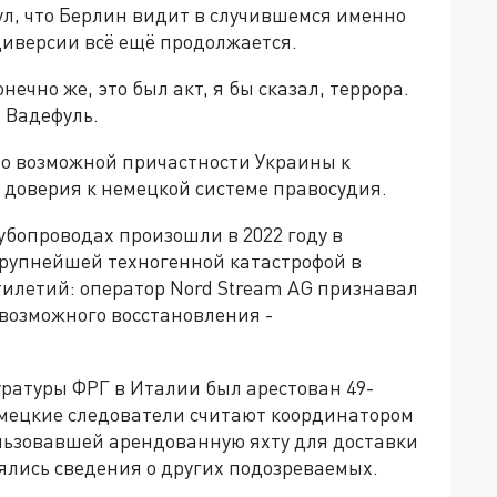
ул, что Берлин видит в случившемся именно
диверсии всё ещё продолжается.
нечно же, это был акт, я бы сказал, террора.
л Вадефуль.
 о возможной причастности Украины к
доверия к немецкой системе правосудия.
бопроводах произошли в 2022 году в
крупнейшей техногенной катастрофой в
тилетий: оператор Nord Stream AG признавал
возможного восстановления -
уратуры ФРГ в Италии был арестован 49-
мецкие следователи считают координатором
льзовавшей арендованную яхту для доставки
ялись сведения о других подозреваемых.