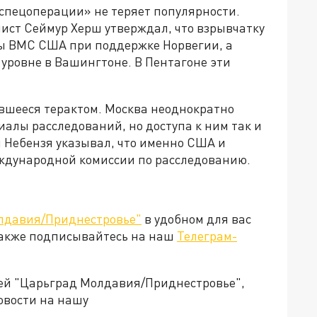
спецоперации» не теряет популярности.
ист Сеймур Херш утверждал, что взрывчатку
ы ВМС США при поддержке Норвегии, а
уровне в Вашингтоне. В Пентагоне эти
ившееся терактом. Москва неоднократно
алы расследований, но доступа к ним так и
й Небензя указывал, что именно США и
ждународной комиссии по расследованию.
лдавия/Приднестровье"
в удобном для вас
Также подписывайтесь на наш
Телеграм-
ией "Царьград Молдавия/Приднестровье",
овости на нашу