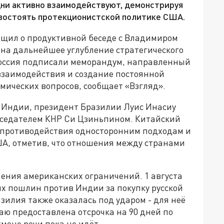
 дни активно взаимодействуют, демонстрируя
востоять протекционистской политике США.
щил о продуктивной беседе с Владимиром
 на дальнейшее углубление стратегического
Россия подписали меморандум, направленный
взаимодействия и создание постоянной
ических вопросов, сообщает «Взгляд».
и Индии, президент Бразилии Луис Инасиу
дседателем КНР Си Цзиньпином. Китайский
 противодействия односторонним подходам и
А, отметив, что отношения между странами
чения американских ограничений. 1 августа
х пошлин против Индии за покупку русской
азилия также оказалась под ударом - для неё
 предоставлена отсрочка на 90 дней по
мене речи пока не идёт.