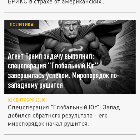
БРИКС в страхе от американских...
ПОЛИТИКА
Агент Трамп задачу выполнил:
спецоперация "Глобальный Юг"
завершилась успехом. Миропорядок по-
западному рушится
02 СЕНТЯБРЯ 23:10
Спецоперация "Глобальный Юг": Запад
добился обратного результата - его
миропорядок начал рушится.
"В любой момент обчистят, ограбят":