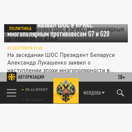
Лукашенко назвал ШОС и БРИКС
ПОЛИТИКА
многополярным противовесом G7 и G20
01 СЕНТЯБРЯ 17:45
На заседании ШОС Президент Беларуси
Александр Лукашенко заявил о
наступлении эпохи многополярности в
18+
АВТОРИЗАЦИЯ
мире.
ПОЛИТИКА
85.64 BRENT
МОЛДОВА
БРИКС выступает единым фронтом в