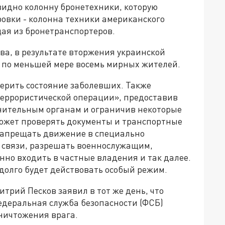
видно колонну бронетехники, которую
ровки - колонна техники американского
ая из бронетранспортеров.
ва, в результате вторжения украинской
 по меньшей мере восемь мирных жителей.
ерить состояние заболевших. Также
еррористической операции», предоставив
ительным органам и ограничив некоторые
ожет проверять документы и транспортные
 запрещать движение в специально
и связи, разрешать военнослужащим,
но входить в частные владения и так далее.
 долго будет действовать особый режим.
рий Песков заявил в тот же день, что
едеральная служба безопасности (ФСБ)
ничтожения врага.