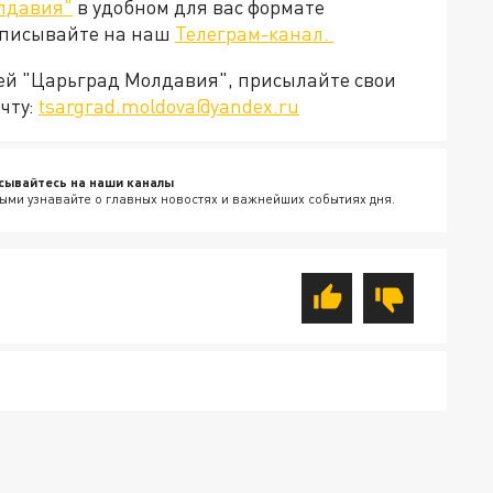
лдавия"
в удобном для вас формате
дписывайте на наш
Телеграм-канал.
ией "Царьград Молдавия", присылайте свои
чту:
tsargrad.moldova@yandex.ru
сывайтесь на наши каналы
ыми узнавайте о главных новостях и важнейших событиях дня.