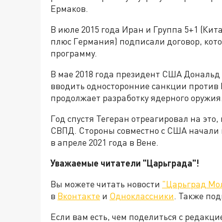
Ермаков.
В июле 2015 года Иран и Группа 5+1 (Ки
плюс Германия) подписали договор, кот
программу.
В мае 2018 года президент США Дональд
вводить односторонние санкции против И
продолжает разработку ядерного оружия
Год спустя Тегеран отреагировал на это,
СВПД. Стороны совместно с США начали 
в апреле 2021 года в Вене.
Уважаемые читатели "Царьграда"!
Вы можете читать новости
"Царьград Мо
в
Вконтакте
и
Одноклассники
. Также по
Если вам есть, чем поделиться с редакц