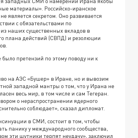
ния западных СМИ о намерении Ирана якобы
вные материалы». Российско-иранское
 не является секретом. Оно развивается
тствии с обязательствами по
 из наших существенных вкладов в
о плана действий (СВПД) и резолюции
ов.
 было претензий по этому поводу ни к
во на АЭС «Бушер» в Иране, но и вывозим
тной западной мантры о том, что у Ирана не
асен весь мир, в том числе и сам Тегеран.
говором о нераспространении ядерного
снительно соблюдает», сказал дипломат.
нсинуации в СМИ, состоит в том, чтобы
ать панику у международного сообщества,
азом эти шутники терпят неудачу», заключил