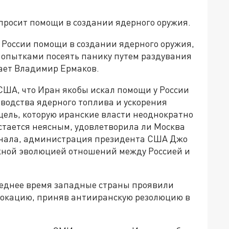
н просит помощи в создании ядерного оружия.
 России помощи в создании ядерного оружия,
попытками посеять панику путем раздувания
тает Владимир Ермаков.
США, что Иран якобы искал помощи у России
водства ядерного топлива и ускорения
ель, которую иранские власти неоднократно
остается неясным, удовлетворила ли Москва
анала, администрация президента США Джо
жной эволюцией отношений между Россией и
следнее время западные страны проявили
вокацию, приняв антииранскую резолюцию в