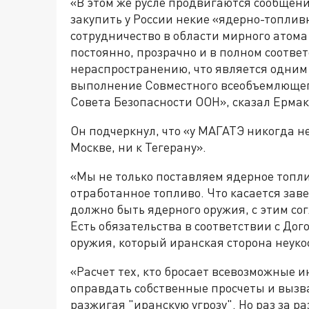
«В этом же русле продвигаются сообще
закупить у России некие «ядерно-топли
сотрудничество в области мирного атома
постоянно, прозрачно и в полном соотве
нераспространению, что является одним
выполнение Совместного всеобъемлющег
Совета Безопасности ООН», сказал Ермак
Он подчеркнул, что «у МАГАТЭ никогда не
Москве, ни к Тегерану».
«Мы не только поставляем ядерное топли
отработанное топливо. Что касается заве
должно быть ядерного оружия, с этим согл
Есть обязательства в соответствии с До
оружия, который иранская сторона неуко
«Расчет тех, кто бросает всевозможные и
оправдать собственные просчеты и вызв
разжигая "иранскую угрозу". Но раз за р