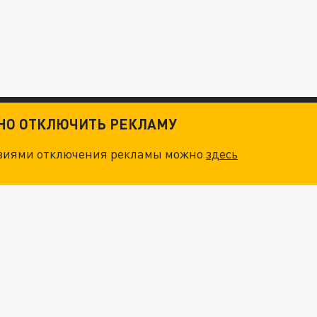
ТНО ОТКЛЮЧИТЬ РЕКЛАМУ
овиями отключения рекламы можно
здесь
ОСКВЫ: НА ГЕНЕРАЛОВ ОХОТЯТСЯ "ЖИВЫЕ ДРОНЫ"
. НО БЕДЫ ДЛЯ МАЛЫШЕЙ НЕ ЗАКОНЧИЛИСЬ