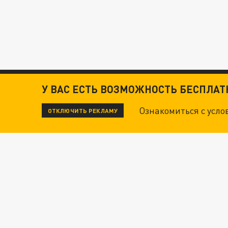
У ВАС ЕСТЬ ВОЗМОЖНОСТЬ БЕСПЛА
Ознакомиться с усл
ОТКЛЮЧИТЬ РЕКЛАМУ
ЧИТАЙТЕ ТАКЖЕ:
ТЕХНОФАШИСТЫ XXI ВЕКА
"КРОТАМИ" БЫЛИ ВСЕ? ТЕРАКТ В ЦЕНТРЕ М
ДАНЯ С ДАШЕЙ СПАСЛИСЬ ОТ БОЕВИКОВ ВСУ