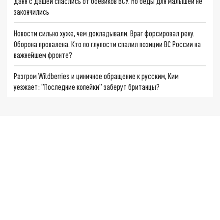
Даня с Дашей спаслись от боевиков ВСУ. Но беды для малышей не
закончились
Новости сильно хуже, чем докладывали. Враг форсировал реку.
Оборона провалена. Кто по глупости спалил позиции ВС России на
важнейшем фронте?
Разгром Wildberries и циничное обращение к русским, Ким
уезжает: "Последние копейки" заберут британцы?