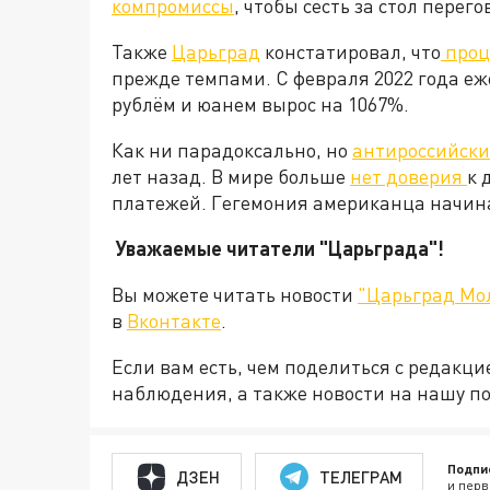
компромиссы
, чтобы сесть за стол пере
Также
Царьград
констатировал, что
проц
прежде темпами. С февраля 2022 года е
рублём и юанем вырос на 1067%.
Как ни парадоксально, но
антироссийски
лет назад. В мире больше
нет доверия
к 
платежей. Гегемония американца начинае
Уважаемые читатели "Царьграда"!
Вы можете читать новости
"Царьград Мо
в
Вконтакте
.
Если вам есть, чем поделиться с редакц
наблюдения, а также новости на нашу по
Подпи
ДЗЕН
ТЕЛЕГРАМ
и перв