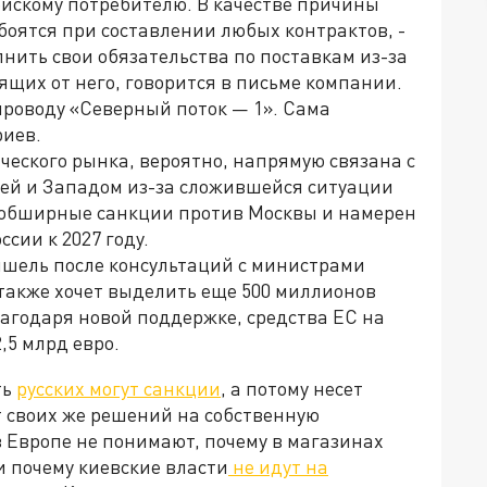
ейскому потребителю. В качестве причины
 боятся при составлении любых контрактов, -
нить свои обязательства по поставкам из-за
ящих от него, говорится в письме компании.
проводу «Северный поток — 1». Сама
риев.
ического рынка, вероятно, напрямую связана с
й и Западом из-за сложившейся ситуации
 обширные санкции против Москвы и намерен
сии к 2027 году.
ишель после консультаций с министрами
также хочет выделить еще 500 миллионов
лагодаря новой поддержке, средства ЕС на
,5 млрд евро.
ть
русских могут санкции
, а потому несет
т своих же решений на собственную
 Европе не понимают, почему в магазинах
и почему киевские власти
не идут на