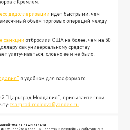
говоров с Кремлем.
есс дедолларизации
идёт быстрыми, чем
жемесячный объём торговых операций между
е санкции
отбросили США на более, чем на 50
доллару как универсальному средству
т улетучиваться, словно ее и не было.
лдавия"
в удобном для вас формате
ией "Царьград Молдавия", присылайте свои
чту:
tsargrad.moldova@yandex.ru
сывайтесь на наши каналы
ыми узнавайте о главных новостях и важнейших событиях дня.