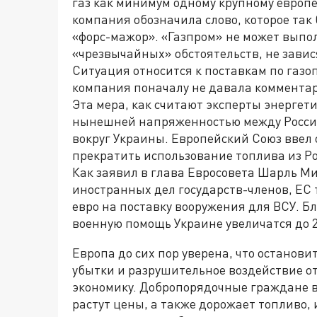
газ как минимум одному крупному европ
компания обозначила слово, которое так
«форс-мажор». «Газпром» не может выпол
«чрезвычайных» обстоятельств, не завис
Ситуация относится к поставкам по газо
компания поначалу не давала коммента
Эта мера, как считают эксперты энергет
нынешней напряженностью между Россие
вокруг Украины. Европейский Союз ввел
прекратить использование топлива из Рос
Как заявил в глава Евросовета Шарль М
иностранных дел государств-членов, ЕС 
евро на поставку вооружения для ВСУ. Б
военную помощь Украине увеличатся до 2
Европа до сих пор уверена, что останови
убытки и разрушительное воздействие о
экономику. Добропорядочные граждане в
растут цены, а также дорожает топливо, 