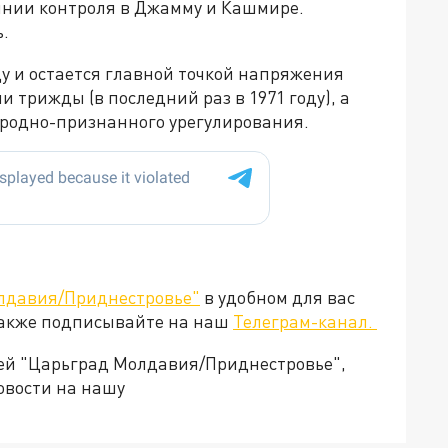
инии контроля в Джамму и Кашмире.
.
у и остается главной точкой напряжения
и трижды (в последний раз в 1971 году), а
ародно-признанного урегулирования.
лдавия/Приднестровье"
в удобном для вас
Также подписывайте на наш
Телеграм-канал.
ией "Царьград Молдавия/Приднестровье",
овости на нашу