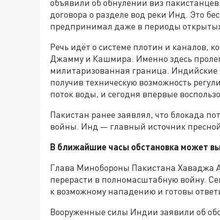
объявили об обнулении виз пакистанцев
договора о разделе вод реки Инд. Это б
предпринимал даже в периоды открытых
Речь идёт о системе плотин и каналов, 
Джамму и Кашмира. Именно здесь пролег
милитаризованная граница. Индийские
получив техническую возможность регул
поток воды, и сегодня впервые воспольз
Пакистан ранее заявлял, что блокада по
войны. Инд — главный источник пресной
В ближайшие часы обстановка может вы
Глава Минобороны Пакистана Хаваджа Ас
перерасти в полномасштабную войну. Се
к возможному нападению и готовы ответи
Вооруженные силы Индии заявили об обс