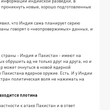
о информации индийской разведки, в
 проникнуть новые, хорошо подготовленные
явил, что Индия сама планирует серию
траны говорят о «неопровержимых» данных, и
 страны - Индия и Пакистан - имеют на
х обрушить ад не только друг на друга, но и
р может очнуться в новой ядерной
 у Пакистана ядерное оружие. Есть. И у Индии
х стран политическая воля не нажимать на
находится плотина
астности к атаке Пакистан и в ответ