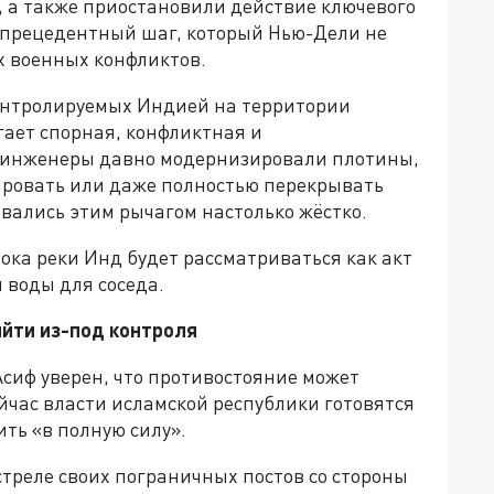
, а также приостановили действие ключевого
еспрецедентный шаг, который Нью-Дели не
 военных конфликтов.
контролируемых Индией на территории
ает спорная, конфликтная и
 инженеры давно модернизировали плотины,
ировать или даже полностью перекрывать
овались этим рычагом настолько жёстко.
тока реки Инд будет рассматриваться как акт
 воды для соседа.
йти из-под контроля
иф уверен, что противостояние может
йчас власти исламской республики готовятся
ть «в полную силу».
треле своих пограничных постов со стороны