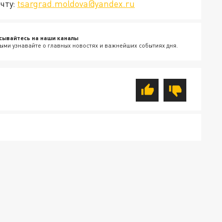
чту:
tsargrad.moldova@yandex.ru
сывайтесь на наши каналы
ыми узнавайте о главных новостях и важнейших событиях дня.