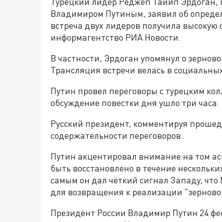
Турецкий лидер Реджеп Тайип Эрдоган, г
Владимиром Путиным, заявил об определ
встреча двух лидеров получила высокую о
информагентство РИА Новости.
В частности, Эрдоган упомянул о зернов
Трансляция встречи велась в социальных
Путин провел переговоры с турецким колл
обсуждение повестки дня ушло три часа.
Русский президент, комментируя прошед
содержательности переговоров.
Путин акцентировал внимание на том асп
быть восстановлено в течение нескольки
самым он дал чёткий сигнал Западу, что 
для возвращения к реализации "зерново
Президент России Владимир Путин 24 фев