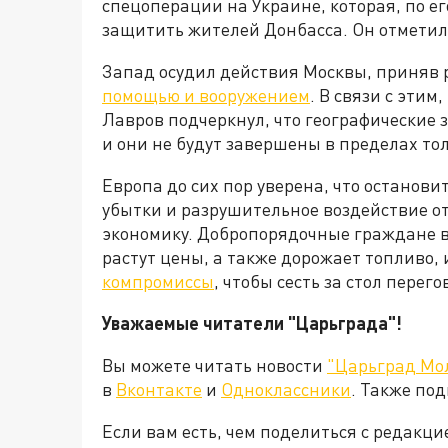
спецоперации на Украине, которая, по е
защитить жителей Донбасса. Он отметил, 
Запад осудил действия Москвы, приняв
помощью и вооружением
. В связи с эти
Лавров подчеркнул, что географические
и они не будут завершены в пределах то
Европа до сих пор уверена, что останови
убытки и разрушительное воздействие о
экономику. Добропорядочные граждане в
растут цены, а также дорожает топливо, 
компромиссы
, чтобы сесть за стол пере
Уважаемые читатели "Царьграда"!
Вы можете читать новости
"Царьград Мо
в
Вконтакте
и
Одноклассники
. Также по
Если вам есть, чем поделиться с редакц