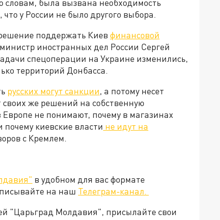
го словам, была вызвана необходимость
что у России не было другого выбора.
 решение поддержать Киев
финансовой
м, министр иностранных дел России Сергей
 задачи спецоперации на Украине изменились,
лько территорий Донбасса.
ть
русских могут санкции
, а потому несет
т своих же решений на собственную
 Европе не понимают, почему в магазинах
и почему киевские власти
не идут на
говоров с Кремлем.
лдавия"
в удобном для вас формате
дписывайте на наш
Телеграм-канал.
ией "Царьград Молдавия", присылайте свои