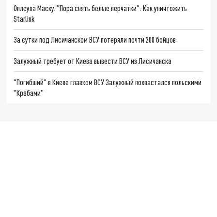
Оплеуха Маску. "Пора снять белые перчатки": Как уничтожить
Starlink
За сутки под Лисичанском ВСУ потеряли почти 200 бойцов
Залужный требует от Киева вывести ВСУ из Лисичанска
"Погибший" в Киеве главком ВСУ Залужный похвастался польскими
"Крабами"