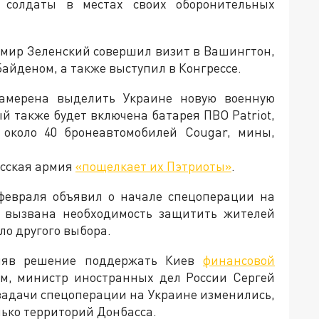
е солдаты в местах своих оборонительных
имир Зеленский совершил визит в Вашингтон,
айденом, а также выступил в Конгрессе.
амерена выделить Украине новую военную
ый также будет включена батарея ПВО Patriot,
 около 40 бронеавтомобилей Cougar, мины,
усская армия
«пощелкает их Пэтриоты»
.
февраля объявил о начале спецоперации на
ла вызвана необходимость защитить жителей
ыло другого выбора.
иняв решение поддержать Киев
финансовой
тим, министр иностранных дел России Сергей
 задачи спецоперации на Украине изменились,
лько территорий Донбасса.