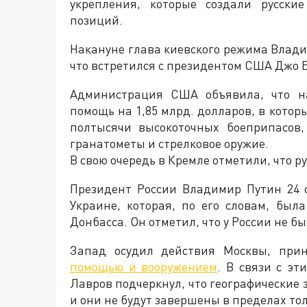
укрепления, которые создали русски
позиций.
Накануне глава киевского режима Влад
что встретился с президентом США Джо Б
Администрация США объявила, что н
помощь на 1,85 млрд. долларов, в котор
полтысячи высокоточных боеприпасов,
гранатометы и стрелковое оружие.
В свою очередь в Кремле отметили, что р
Президент России Владимир Путин 24 
Украине, которая, по его словам, бы
Донбасса. Он отметил, что у России не б
Запад осудил действия Москвы, пр
помощью и вооружением
. В связи с э
Лавров подчеркнул, что географические
и они не будут завершены в пределах то