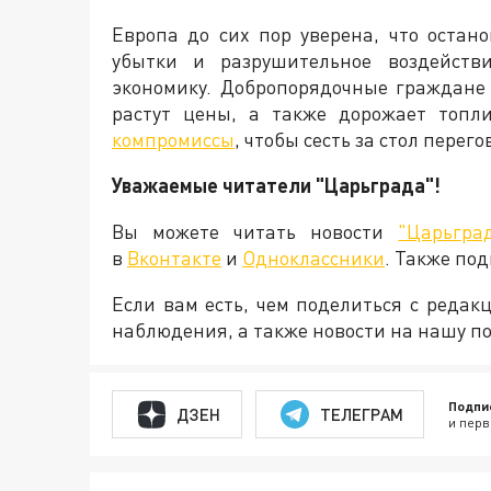
Европа до сих пор уверена, что остан
убытки и разрушительное воздейств
экономику. Добропорядочные граждане
растут цены, а также дорожает топли
компромиссы
, чтобы сесть за стол пере
Уважаемые читатели "Царьграда"!
Вы можете читать новости
"Царьгра
в
Вконтакте
и
Одноклассники
. Также по
Если вам есть, чем поделиться с реда
наблюдения, а также новости на нашу по
Подпи
ДЗЕН
ТЕЛЕГРАМ
и перв