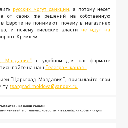
овить
русских могут санкции
, а потому несет
ие от своих же решений на собственную
 в Европе не понимают, почему в магазинах
во, и почему киевские власти
не идут на
говоров с Кремлем.
д Молдавия"
в удобном для вас формате
дписывайте на наш
Телеграм-канал.
кцией "Царьград Молдавия", присылайте свои
чту:
tsargrad.moldova@yandex.ru
сывайтесь на наши каналы
ыми узнавайте о главных новостях и важнейших событиях дня.