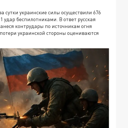
а сутки украинские силы осуществили 676
1 удар беспилотниками. В ответ русская
нанеся контрудары по источникам огня
 потери украинской стороны оцениваются