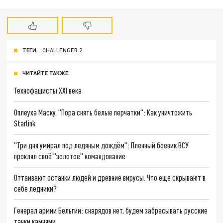
ТЕГИ:
CHALLENGER 2
ЧИТАЙТЕ ТАКЖЕ:
Технофашисты XXI века
Оплеуха Маску. "Пора снять белые перчатки": Как уничтожить
Starlink
"Три дня умирал под ледяным дождём": Пленный боевик ВСУ
проклял своё "золотое" командование
Оттаивают останки людей и древние вирусы. Что еще скрывают в
себе ледники?
Генерал армии Бельгии: снарядов нет, будем забрасывать русские
танки камнями