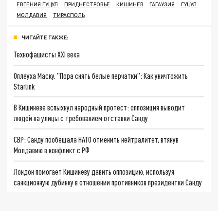
ЕВГЕНИЯ ГУЦУЛ
ПРИДНЕСТРОВЬЕ
КИШИНЕВ
ГАГАУЗИЯ
ГУЦУЛ
МОЛДАВИЯ
ТИРАСПОЛЬ
ЧИТАЙТЕ ТАКЖЕ:
Технофашисты XXI века
Оплеуха Маску. "Пора снять белые перчатки": Как уничтожить
Starlink
В Кишиневе вспыхнул народный протест: оппозиция выводит
людей на улицы с требованием отставки Санду
СВР: Санду пообещала НАТО отменить нейтралитет, втянув
Молдавию в конфликт с РФ
Лондон помогает Кишиневу давить оппозицию, используя
санкционную дубинку в отношении противников президентки Санду