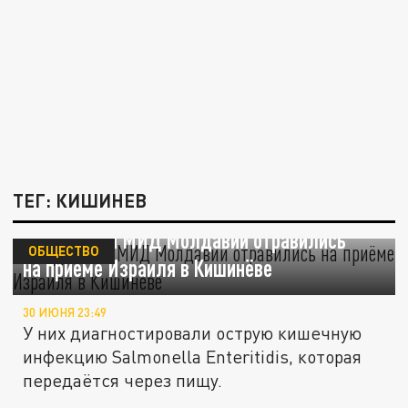
ТЕГ: КИШИНЕВ
Сотрудники МИД Молдавии отравились
ОБЩЕСТВО
на приёме Израиля в Кишинёве
30 ИЮНЯ 23:49
У них диагностировали острую кишечную
инфекцию Salmonella Enteritidis, которая
передаётся через пищу.