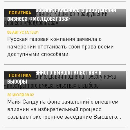
«Газпром» обвинил Кишинев в разрушении
ПОЛИТИКА
бизнеса «Молдовагаза»
08 АВГУСТА 10:01
Русская газовая компания заявила о
намерении отстаивать свои права всеми
доступными способами.
Президентка Молдавии подняла тревогу из-
за «иностранного вмешательства» в
ПОЛИТИКА
выборы
30 ИЮЛЯ 08:02
Майя Санду на фоне заявлений о внешнем
влиянии на избирательный процесс
созывает экстренное заседание Высшего...