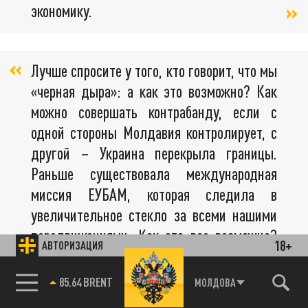
экономику.
Лучше спросите у того, кто говорит, что мы
«черная дыра»: а как это возможно? Как
можно совершать контрабанду, если с
одной стороны Молдавия контролирует, с
другой – Украина перекрыла границы.
Раньше существовала международная
миссия ЕУБАМ, которая следила в
увеличительное стекло за всеми нашими
передвижениями. Как это все возможно?
18+
АВТОРИЗАЦИЯ
Это невозможно. Это все лживые
стереотипы.
85.64 BRENT
МОЛДОВА