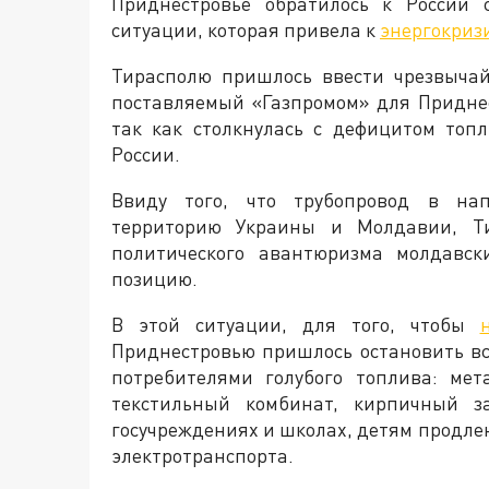
Приднестровье обратилось к России 
ситуации, которая привела к
энергокризи
Тирасполю пришлось ввести чрезвычай
поставляемый «Газпромом» для Приднес
так как столкнулась с дефицитом топ
России.
Ввиду того, что трубопровод в нап
территорию Украины и Молдавии, Ти
политического авантюризма молдавск
позицию.
В этой ситуации, для того, чтобы
Приднестровью пришлось остановить в
потребителями голубого топлива: мет
текстильный комбинат, кирпичный за
госучреждениях и школах, детям продле
электротранспорта.