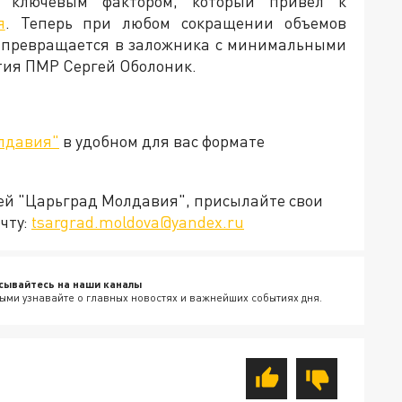
о ключевым фактором, который привел к
я
. Теперь при любом сокращении объемов
ль превращается в заложника с минимальными
тия ПМР Сергей Оболоник.
лдавия"
в удобном для вас формате
ией "Царьград Молдавия", присылайте свои
чту:
tsargrad.moldova@yandex.ru
сывайтесь на наши каналы
ыми узнавайте о главных новостях и важнейших событиях дня.