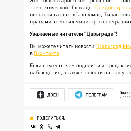
Это волюнтаристское решение стал
энергетической блокаде
Приднестровь
поставки газа от «Газпрома», Тираспо
правами, отметил министр экономразви
Уважаемые читатели "Царьграда"!
Вы можете читать новости
"Царьград Мо
в
Вконтакте
.
Если вам есть, чем поделиться с редакц
наблюдения, а также новости на нашу по
Подпи
ДЗЕН
ТЕЛЕГРАМ
и перв
ПОДЕЛИТЬСЯ: