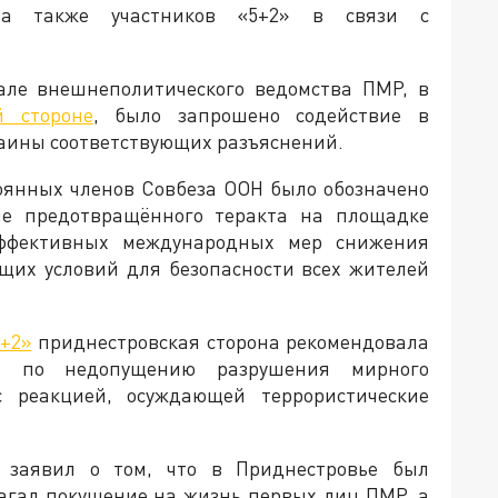
 а также участников «5+2» в связи с
але внешнеполитического ведомства ПМР, в
й стороне
, было запрошено содействие в
раины соответствующих разъяснений.
оянных членов Совбеза ООН было обозначено
е предотвращённого теракта на площадке
эффективных международных мер снижения
щих условий для безопасности всех жителей
+2»
приднестровская сторона рекомендовала
ия по недопущению разрушения мирного
с реакцией, осуждающей террористические
заявил о том, что в Приднестровье был
агал покушение на жизнь первых лиц ПМР, а