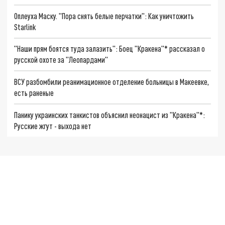
Оплеуха Маску. "Пора снять белые перчатки": Как уничтожить
Starlink
"Наши прям боятся туда залазить": Боец "Кракена"* рассказал о
русской охоте за "Леопардами"
ВСУ разбомбили реанимационное отделение больницы в Макеевке,
есть раненые
Панику украинских танкистов объяснил неонацист из "Кракена"*:
Русские жгут - выхода нет